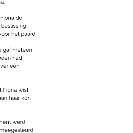
a.
 Fiona de 
beslissing 
oor het paard.
Ze gaf meteen 
oden had 
ver een 
 Fiona wist 
aan haar kon 
ement werd 
a meegesleurd 