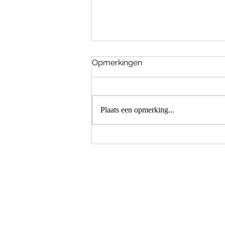
Opmerkingen
Plaats een opmerking...
Het paard als ultieme
verbinder