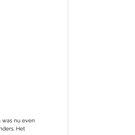
a was nu even 
nders. Het 