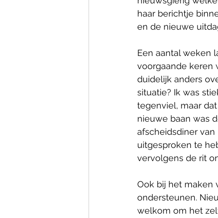
nieuwsgierig welke
haar berichtje bin
en de nieuwe uitda
Een aantal weken la
voorgaande keren w
duidelijk anders ov
situatie? Ik was s
tegenviel, maar dat
nieuwe baan was de
afscheidsdiner van
uitgesproken te he
vervolgens de rit o
Ook bij het maken 
ondersteunen. Nieu
welkom om het zelf