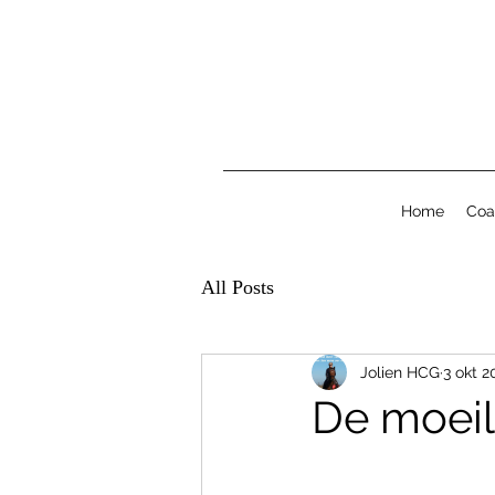
Home
Coa
All Posts
Jolien HCG
3 okt 2
De moeil