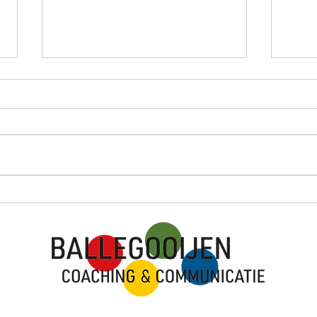
Dirk
Het v
Hier
regel
ervar
rust 
Luuk en de gesloten man