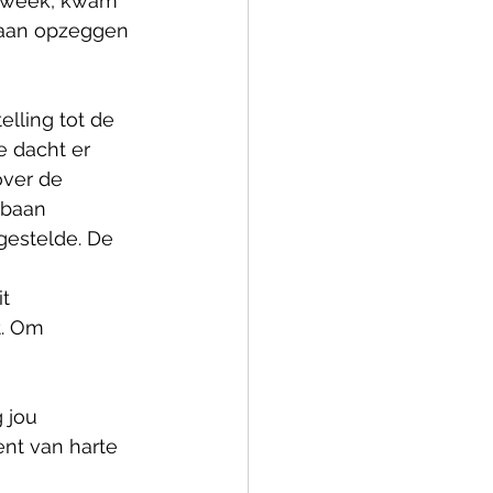
e week, kwam 
baan opzeggen 
lling tot de 
 dacht er 
over de 
 baan 
gestelde. De 
t 
t. Om 
 jou 
nt van harte 