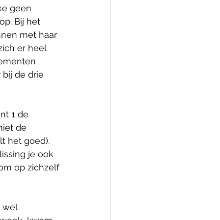
ke geen 
p. Bij het 
nnen met haar 
zich er heel 
elementen 
bij de drie 
nt 1 de 
iet de 
t het goed).
issing je ook 
om op zichzelf 
 wel 