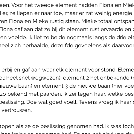
heen. Voor het tweede element hadden Fiona en Mie
er, ze liepen er naar toe, maar er zat weinig energie o
en Fiona en Mieke rustig staan. Mieke totaal ontspa
Fiona gaf aan dat ze bij dit element rust ervaarde en 
en voelde. Ik liet ze beide nogmaals langs de drie 
eel zich herhaalde, dezelfde gevoelens als daarvoor 
ie erbij en gaf aan waar elk element voor stond. Eleme
el: heel snel wegwezen), element 2 het onbekende (n
nieuwe baan) en element 3 de nieuwe baan (hier voel
zo bekend met paarden. Ik zei tegen haar, welke besl
beslissing. Doe wat goed voelt. Tevens vroeg ik haar 
 vertrouwen.
appen als ze de beslissing genomen had. Ik was toch