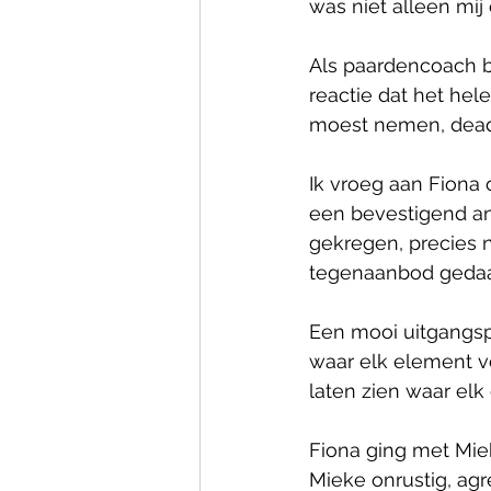
was niet alleen mi
Als paardencoach be
reactie dat het hel
moest nemen, deadl
Ik vroeg aan Fiona o
een bevestigend a
gekregen, precies 
tegenaanbod gedaan
Een mooi uitgangspu
waar elk element vo
laten zien waar elk
Fiona ging met Mie
Mieke onrustig, agr