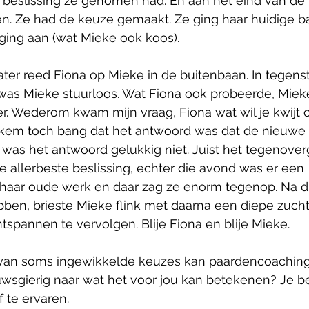
 beslissing ze genomen had. En aan het eind van d
nen. Ze had de keuze gemaakt. Ze ging haar huidige 
ging aan (wat Mieke ook koos).
ter reed Fiona op Mieke in de buitenbaan. In tegenste
as Mieke stuurloos. Wat Fiona ook probeerde, Mieke
er. Wederom kwam mijn vraag, Fiona wat wil je kwijt 
tiekem toch bang dat het antwoord was dat de nieuwe
 was het antwoord gelukkig niet. Juist het tegenover
 allerbeste beslissing, echter die avond was er een 
 haar oude werk en daar zag ze enorm tegenop. Na di
bben, brieste Mieke flink met daarna een diepe zuch
ntspannen te vervolgen. Blije Fiona en blije Mieke.
van soms ingewikkelde keuzes kan paardencoaching
wsgierig naar wat het voor jou kan betekenen? Je be
 te ervaren.