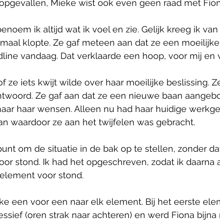
j opgevallen, Mieke wist ook even geen raad met Fion
noem ik altijd wat ik voel en zie. Gelijk kreeg ik van
emaal klopte. Ze gaf meteen aan dat ze een moeilijke 
ine vandaag. Dat verklaarde een hoop, voor mij en v
f ze iets kwijt wilde over haar moeilijke beslissing. 
ntwoord. Ze gaf aan dat ze een nieuwe baan aangeb
naar haar wensen. Alleen nu had haar huidige werkge
 waardoor ze aan het twijfelen was gebracht.
nt om de situatie in de bak op te stellen, zonder dat
or stond. Ik had het opgeschreven, zodat ik daarna 
 element voor stond.
ke een voor een naar elk element. Bij het eerste el
essief (oren strak naar achteren) en werd Fiona bijn