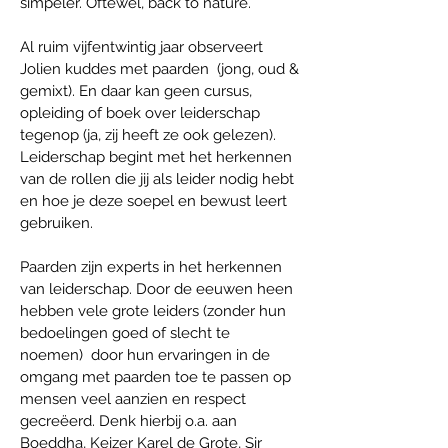
simpeler. Oftewel, back to nature.
Al ruim vijfentwintig jaar observeert
Jolien kuddes met paarden (jong, oud &
gemixt). En daar kan geen cursus,
opleiding of boek over leiderschap
tegenop (ja, zij heeft ze ook gelezen).
Leiderschap begint met het herkennen
van de rollen die jij als leider nodig hebt
en hoe je deze soepel en bewust leert
gebruiken.
Paarden zijn experts in het herkennen
van leiderschap. Door de eeuwen heen
hebben vele grote leiders (zonder hun
bedoelingen goed of slecht te
noemen) door hun ervaringen in de
omgang met paarden toe te passen op
mensen veel aanzien en respect
gecreëerd. Denk h
ierbij o.a. aan
Boeddha, Keizer Karel de Grote, Sir